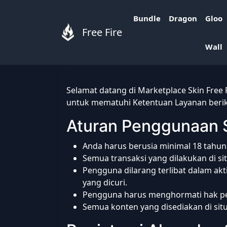
Bundle
Dragon
Gloo
Free Fire
Wall
Ketentuan Layanan
Selamat datang di Marketplace Skin Free 
untuk mematuhi Ketentuan Layanan beri
Aturan Penggunaan 
Anda harus berusia minimal 18 tahun
Semua transaksi yang dilakukan di sit
Pengguna dilarang terlibat dalam ak
yang dicuri.
Pengguna harus menghormati hak pe
Semua konten yang disediakan di sit