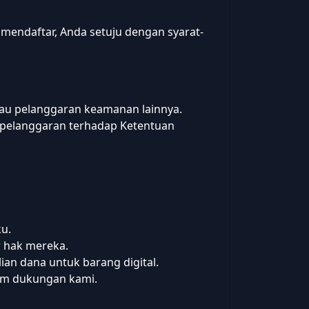
mendaftar, Anda setuju dengan syarat-
tau pelanggaran keamanan lainnya.
 pelanggaran terhadap Ketentuan
u.
 hak mereka.
n dana untuk barang digital.
tim dukungan kami.