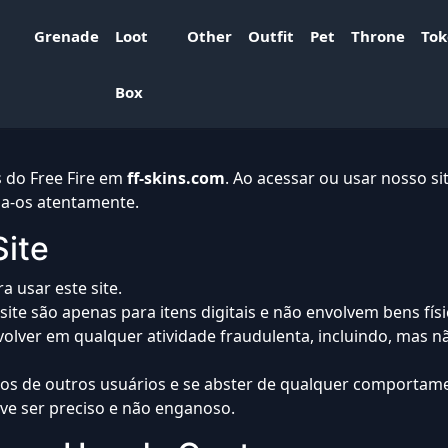
Grenade
Loot
Other
Outfit
Pet
Throne
To
Box
s do Free Fire em
ff-skins.com
. Ao acessar ou usar nosso s
eia-os atentamente.
Site
 usar este site.
site são apenas para itens digitais e não envolvem bens físi
volver em qualquer atividade fraudulenta, incluindo, mas nã
itos de outros usuários e se abster de qualquer comportam
ve ser preciso e não enganoso.