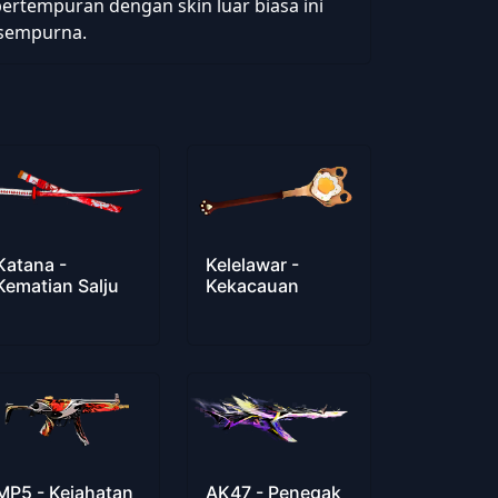
pertempuran dengan skin luar biasa ini
sempurna.
Katana -
Kelelawar -
Kematian Salju
Kekacauan
MP5 - Kejahatan
AK47 - Penegak