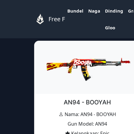
Bundel
Naga
Dinding
Gr
Free Fire
Free Fire Items
»
Items
»
AN94 - BOOYAH
Gloo
AN94 - BOOYAH
Nama: AN94 - BOOYAH
Gun Model: AN94
Kelangkaan: Epic