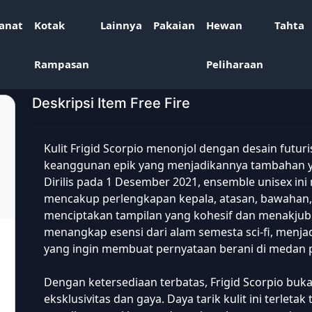
anat
Kotak
Lainnya
Pakaian
Hewan
Tahta
Rampasan
Peliharaan
Deskripsi Item Free Fire
Kulit Frigid Scorpio menonjol dengan desain futu
keanggunan epik yang menjadikannya tambahan y
Dirilis pada 1 Desember 2021, ensemble unisex in
mencakup perlengkapan kepala, atasan, bawahan,
menciptakan tampilan yang kohesif dan menakjubka
menangkap esensi dari alam semesta sci-fi, menj
yang ingin membuat pernyataan berani di medan 
Dengan ketersediaan terbatas, Frigid Scorpio bukan
eksklusivitas dan gaya. Daya tarik kulit ini terlet